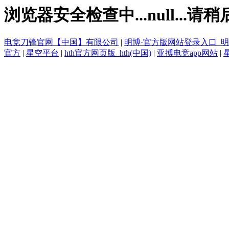
浏览器安全检查中...null...请稍
电竞刀锋官网【中国】有限公司
|
明博·官方版网站登录入口_明
官方
|
星空平台
|
hth官方网页版_hth(中国)
|
亚搏电竞app网站
|