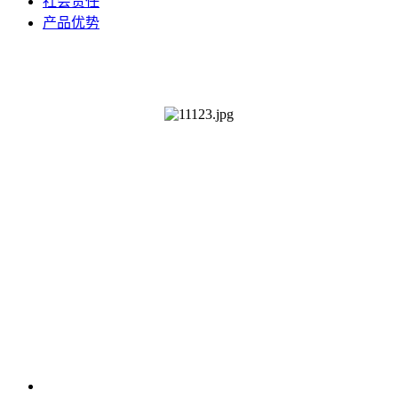
社会责任
产品优势