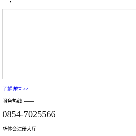
了解详情 >>
服务热线 ——
0854-
7025566
华体会注册大厅