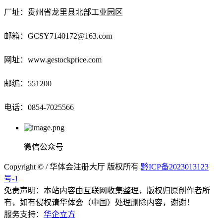
厂址：贵州省龙里县北部工业园区
邮箱：GCSY7140172@163.com
网址：www.gestockprice.com
邮编：551200
电话：0854-7025566
微信公众号
Copyright © / 华体会注册大厅 版权所有
黔ICP备2023013123
号-1
免责声明：本站内容由互联网收集整理，版权归原创作者所
有，如有侵权请华体会（中国）处理删除内容，谢谢！
服务支持：
华企立方