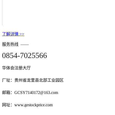
了解详情 >>
服务热线 ——
0854-
7025566
华体会注册大厅
厂址：贵州省龙里县北部工业园区
邮箱：GCSY7140172@163.com
网址：www.gestockprice.com