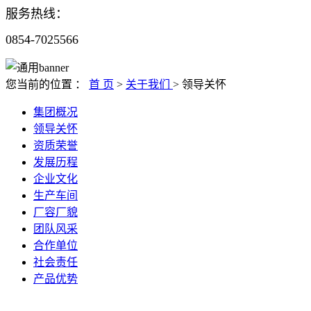
服务热线：
0854-
7025566
您当前的位置 ：
首 页
>
关于我们
>
领导关怀
集团概况
领导关怀
资质荣誉
发展历程
企业文化
生产车间
厂容厂貌
团队风采
合作单位
社会责任
产品优势