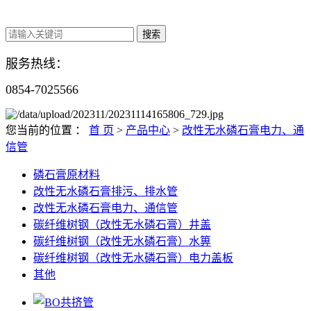
服务热线：
0854-
7025566
您当前的位置 ：
首 页
>
产品中心
>
改性无水磷石膏电力、通
信管
磷石膏原材料
改性无水磷石膏排污、排水管
改性无水磷石膏电力、通信管
碳纤维树钢（改性无水磷石膏）井盖
碳纤维树钢（改性无水磷石膏）水箅
碳纤维树钢（改性无水磷石膏）电力盖板
其他