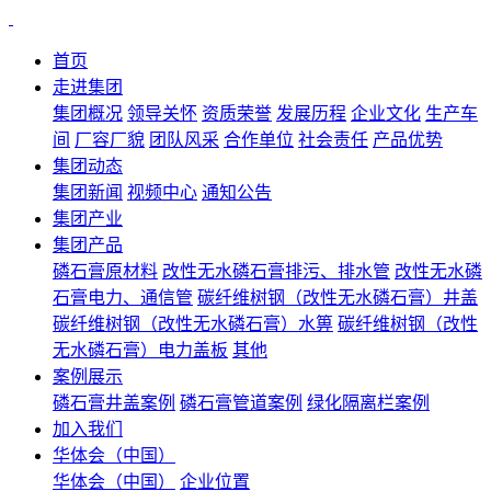
首页
走进集团
集团概况
领导关怀
资质荣誉
发展历程
企业文化
生产车
间
厂容厂貌
团队风采
合作单位
社会责任
产品优势
集团动态
集团新闻
视频中心
通知公告
集团产业
集团产品
磷石膏原材料
改性无水磷石膏排污、排水管
改性无水磷
石膏电力、通信管
碳纤维树钢（改性无水磷石膏）井盖
碳纤维树钢（改性无水磷石膏）水箅
碳纤维树钢（改性
无水磷石膏）电力盖板
其他
案例展示
磷石膏井盖案例
磷石膏管道案例
绿化隔离栏案例
加入我们
华体会（中国）
华体会（中国）
企业位置