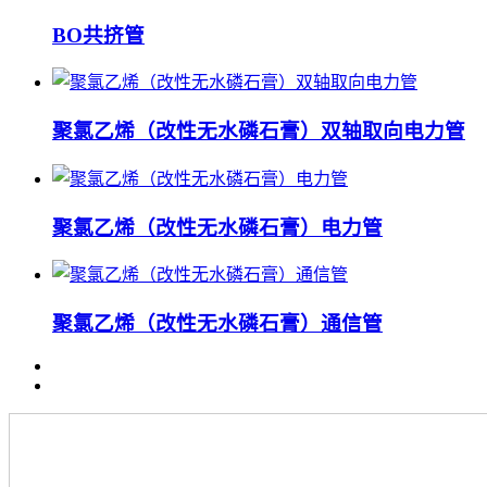
BO共挤管
聚氯乙烯（改性无水磷石膏）双轴取向电力管
聚氯乙烯（改性无水磷石膏）电力管
聚氯乙烯（改性无水磷石膏）通信管