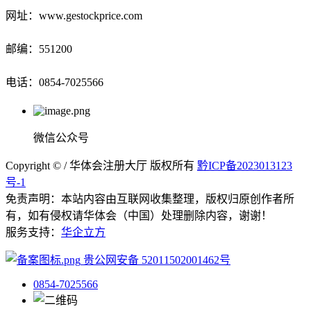
网址：www.gestockprice.com
邮编：551200
电话：0854-7025566
微信公众号
Copyright © / 华体会注册大厅 版权所有
黔ICP备2023013123
号-1
免责声明：本站内容由互联网收集整理，版权归原创作者所
有，如有侵权请华体会（中国）处理删除内容，谢谢！
服务支持：
华企立方
贵公网安备 52011502001462号
0854-7025566