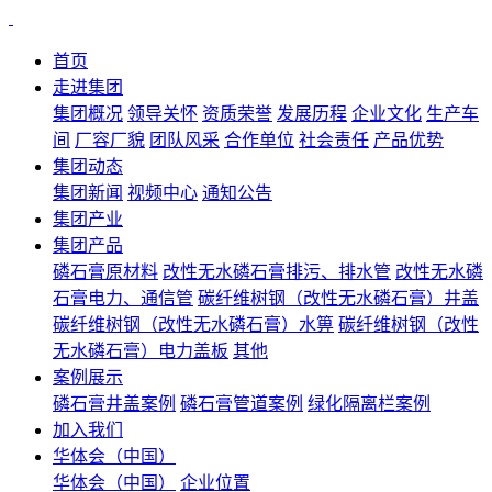
首页
走进集团
集团概况
领导关怀
资质荣誉
发展历程
企业文化
生产车
间
厂容厂貌
团队风采
合作单位
社会责任
产品优势
集团动态
集团新闻
视频中心
通知公告
集团产业
集团产品
磷石膏原材料
改性无水磷石膏排污、排水管
改性无水磷
石膏电力、通信管
碳纤维树钢（改性无水磷石膏）井盖
碳纤维树钢（改性无水磷石膏）水箅
碳纤维树钢（改性
无水磷石膏）电力盖板
其他
案例展示
磷石膏井盖案例
磷石膏管道案例
绿化隔离栏案例
加入我们
华体会（中国）
华体会（中国）
企业位置