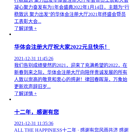
行稳致远 聚力出发华体会注册大厅年会暨员工表彰大会
凝心聚力奋发有为1年会盛典2022年1月14日，主题为“行
稳致远 聚力出发”的华体会注册大厅2021年终盛会暨员
工表彰大会...
了解详情 +
华体会注册大厅祝大家2022元旦快乐！
2021-12-31 11:45:26
我们告别成绩斐然的2021，迎来了充满希望的2022，在
新春到来之际，华体会注册大厅向陪伴贵诚发展的所有
人致以崇高的敬意和衷心的感谢！律回春晖渐，万象始
更新欢声辞旧岁...
了解详情 +
十二年，感谢有您
2021-12-31 11:35:36
ALL THE HAPPINIESS十二年 · 感谢有您风雨共济 感谢