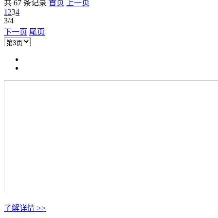
共 67 条记录
首页
上一页
1
2
3
4
3/4
下一页
尾页
了解详情 >>