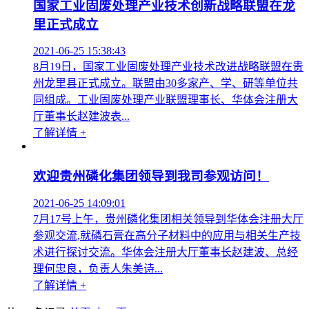
国家工业固废处理产业技术创新战略联盟在龙
里正式成立
2021-06-25 15:38:43
8月19日，国家工业固废处理产业技术改进战略联盟在贵
州龙里县正式成立。联盟由30多家产、学、研等单位共
同组成。工业固废处理产业联盟理事长、华体会注册大
厅董事长赵建波表...
了解详情 +
欢迎贵州磷化集团领导到我司参观访问！
2021-06-25 14:09:01
7月17号上午，贵州磷化集团相关领导到华体会注册大厅
参观交流,就磷石膏在高分子材料中的应用与相关生产技
术进行探讨交流。华体会注册大厅董事长赵建波、总经
理何忠良，负责人朱美诗...
了解详情 +