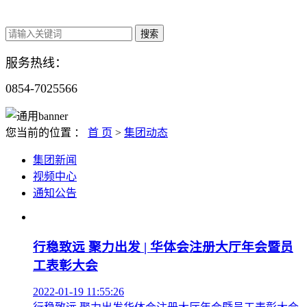
服务热线：
0854-
7025566
您当前的位置 ：
首 页
>
集团动态
集团新闻
视频中心
通知公告
行稳致远 聚力出发 | 华体会注册大厅年会暨员
工表彰大会
2022-01-19 11:55:26