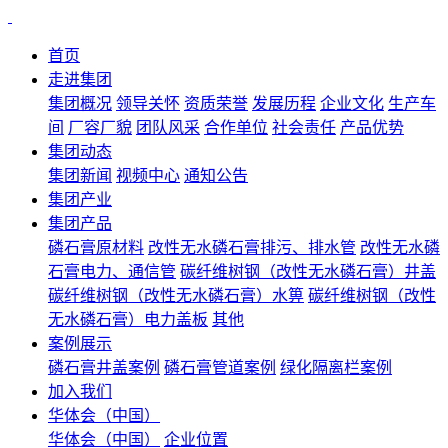
首页
走进集团
集团概况
领导关怀
资质荣誉
发展历程
企业文化
生产车
间
厂容厂貌
团队风采
合作单位
社会责任
产品优势
集团动态
集团新闻
视频中心
通知公告
集团产业
集团产品
磷石膏原材料
改性无水磷石膏排污、排水管
改性无水磷
石膏电力、通信管
碳纤维树钢（改性无水磷石膏）井盖
碳纤维树钢（改性无水磷石膏）水箅
碳纤维树钢（改性
无水磷石膏）电力盖板
其他
案例展示
磷石膏井盖案例
磷石膏管道案例
绿化隔离栏案例
加入我们
华体会（中国）
华体会（中国）
企业位置