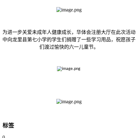
为进一步关爱未成年人健康成长，华体会注册大厅在此次活动
中向龙里县第七小学的学生们捐赠了一些学习用品，祝愿孩子
们渡过愉快的六一儿童节。
标签
0