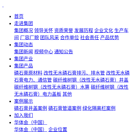
首页
走进集团
集团概况
领导关怀
资质荣誉
发展历程
企业文化
生产车
间
厂容厂貌
团队风采
合作单位
社会责任
产品优势
集团动态
集团新闻
视频中心
通知公告
集团产业
集团产品
磷石膏原材料
改性无水磷石膏排污、排水管
改性无水磷
石膏电力、通信管
碳纤维树钢（改性无水磷石膏）井盖
碳纤维树钢（改性无水磷石膏）水箅
碳纤维树钢（改性
无水磷石膏）电力盖板
其他
案例展示
磷石膏井盖案例
磷石膏管道案例
绿化隔离栏案例
加入我们
华体会（中国）
华体会（中国）
企业位置