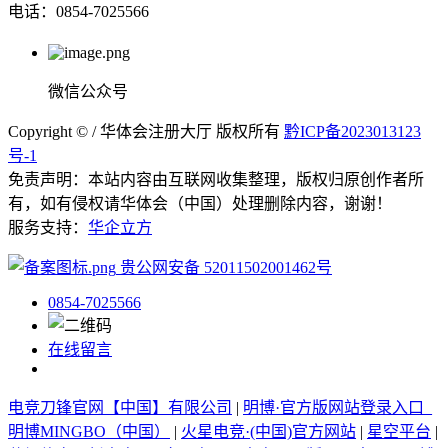
电话：0854-7025566
微信公众号
Copyright © / 华体会注册大厅 版权所有
黔ICP备2023013123
号-1
免责声明：本站内容由互联网收集整理，版权归原创作者所
有，如有侵权请华体会（中国）处理删除内容，谢谢！
服务支持：
华企立方
贵公网安备 52011502001462号
0854-7025566
在线留言
电竞刀锋官网【中国】有限公司
|
明博·官方版网站登录入口_
明博MINGBO（中国）
|
火星电竞·(中国)官方网站
|
星空平台
|