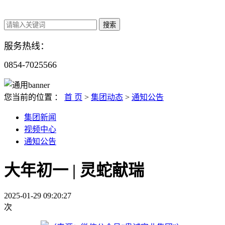
服务热线：
0854-
7025566
您当前的位置 ：
首 页
>
集团动态
>
通知公告
集团新闻
视频中心
通知公告
大年初一 | 灵蛇献瑞
2025-01-29 09:20:27
次