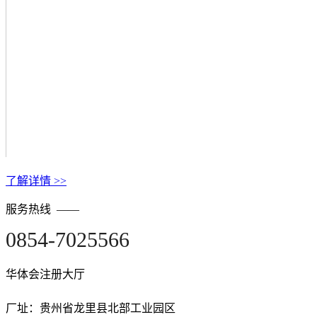
了解详情 >>
服务热线 ——
0854-
7025566
华体会注册大厅
厂址：贵州省龙里县北部工业园区