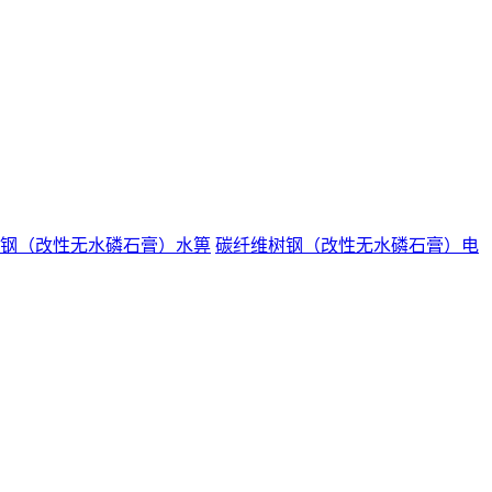
钢（改性无水磷石膏）水箅
碳纤维树钢（改性无水磷石膏）电