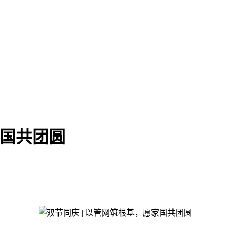
家国共团圆