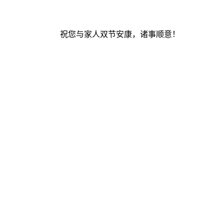
祝您与家人双节安康，诸事顺意！