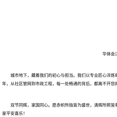
华体会
城市地下，藏着我们的初心与担当。我们以专业匠心淬炼
年，从社区管网到市政工程，每一处畅通的背后，都离不开您
双节同辉，家国同心。愿赤帜所指皆为盛世，清辉所照皆
家平安喜乐！