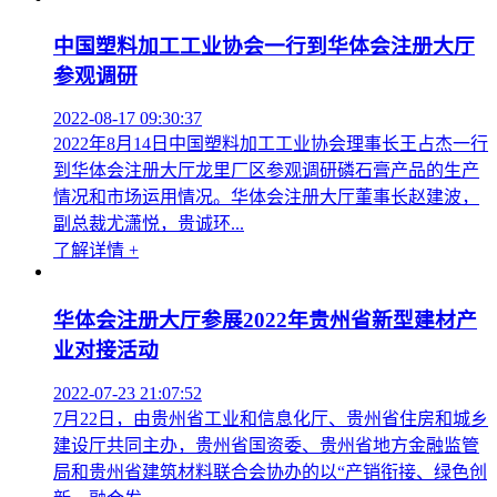
中国塑料加工工业协会一行到华体会注册大厅
参观调研
2022-08-17 09:30:37
2022年8月14日中国塑料加工工业协会理事长王占杰一行
到华体会注册大厅龙里厂区参观调研磷石膏产品的生产
情况和市场运用情况。华体会注册大厅董事长赵建波，
副总裁尤潇悦，贵诚环...
了解详情 +
华体会注册大厅参展2022年贵州省新型建材产
业对接活动
2022-07-23 21:07:52
7月22日，由贵州省工业和信息化厅、贵州省住房和城乡
建设厅共同主办，贵州省国资委、贵州省地方金融监管
局和贵州省建筑材料联合会协办的以“产销衔接、绿色创