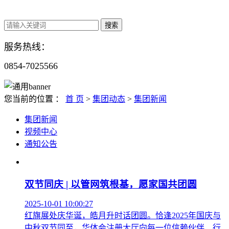
服务热线：
0854-
7025566
您当前的位置 ：
首 页
>
集团动态
>
集团新闻
集团新闻
视频中心
通知公告
双节同庆 | 以管网筑根基，愿家国共团圆
2025-10-01 10:00:27
红旗展处庆华诞，皓月升时话团圆。恰逢2025年国庆与
中秋双节同至，华体会注册大厅向每一位信赖伙伴、行