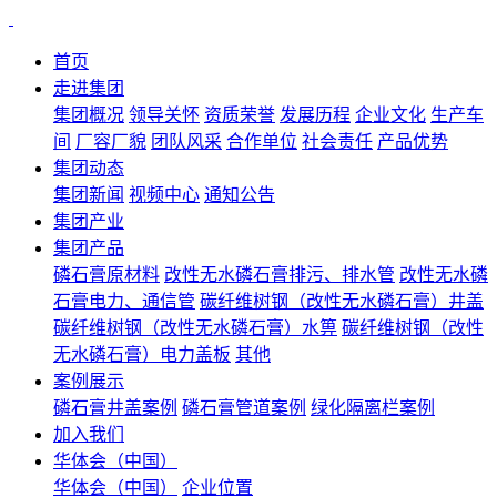
首页
走进集团
集团概况
领导关怀
资质荣誉
发展历程
企业文化
生产车
间
厂容厂貌
团队风采
合作单位
社会责任
产品优势
集团动态
集团新闻
视频中心
通知公告
集团产业
集团产品
磷石膏原材料
改性无水磷石膏排污、排水管
改性无水磷
石膏电力、通信管
碳纤维树钢（改性无水磷石膏）井盖
碳纤维树钢（改性无水磷石膏）水箅
碳纤维树钢（改性
无水磷石膏）电力盖板
其他
案例展示
磷石膏井盖案例
磷石膏管道案例
绿化隔离栏案例
加入我们
华体会（中国）
华体会（中国）
企业位置