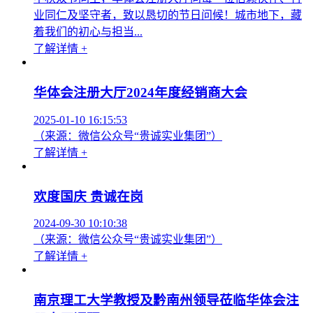
业同仁及坚守者，致以恳切的节日问候！城市地下，藏
着我们的初心与担当...
了解详情 +
华体会注册大厅2024年度经销商大会
2025-01-10 16:15:53
（来源：微信公众号“贵诚实业集团”）
了解详情 +
欢度国庆 贵诚在岗
2024-09-30 10:10:38
（来源：微信公众号“贵诚实业集团”）
了解详情 +
南京理工大学教授及黔南州领导莅临华体会注